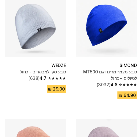
WEDZE
SIMOND
כובע מצמר מרינו דגם MT500
כובע סקי למבוגרים - כחול
לטיולים – כחול
4.7
(638)
4.7 out of 5 stars from 638 reviews
(3032)
4.8
4.8 out of 5 stars from 3032 reviews