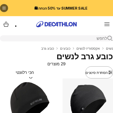
SUMMER SALE עד 50% הנחה 🛍️
Menu
עגלת
פתיחת חיפוש
בית
נשים
אקססוריז לנשים
כובעים
כובע גרב
כובע גרב לנשים
29 מוצרים
הסתרת סינונים
מיין לפי:
(optional)