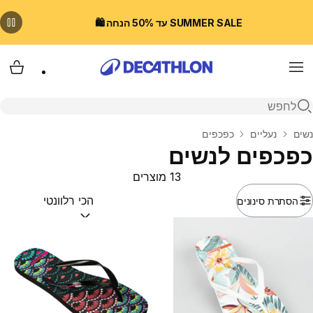
SUMMER SALE עד 50% הנחה 🛍️
Menu
עגלת
פתיחת חיפוש
בית
נשים
נעליים
כפכפים
כפכפים לנשים
13 מוצרים
הסתרת סינונים
מיין לפי:
(optional)