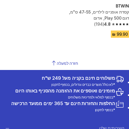
BTWIN
קסדת אופניים לילדים, 47-55 ס"מ,
דגם Play 500, אדום
(194)
4.8
4.8 out of 5 stars from 194 reviews
חזרה למעלה
משלוחים חינם בקניה מעל 249 ש"ח
*לא כולל מוצרים כבדים וגדולים, בכפוף לתקנון
מזמינים ואוספים את ההזמנה מהסניף באותו היום
*בכפוף למלאי ולמדיניות משלוחים
החלפות והחזרות חינם עד 365 ימים ממועד הרכישה
*בכפוף לתקנון
השירותים שלנו