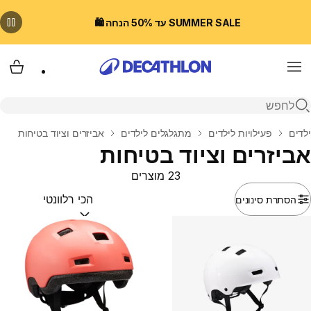
SUMMER SALE עד 50% הנחה 🛍️
Menu
עגלת
פתיחת חיפוש
בית
ילדים
פעילויות לילדים
מתגלגלים לילדים
אביזרים וציוד בטיחות
אביזרים וציוד בטיחות
23 מוצרים
הסתרת סינונים
מיין לפי:
(optional)