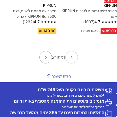
OUTLET
KIPRUN
KIPRUN
מכנסי ריצה נושמים לגברים KIPRUN
טייץ ריצה מחמם לנשים, דגם
- שחור
KIPRUN Run 500 - כחול
(1232)
4.7
(1007)
4.7
4.7 out of 5 stars from 1232 reviews
4.7 out of 5 stars from 1007 reviews
מחיר לפני הנחה
44%
1
מתוך
2
חזרה למעלה
משלוחים חינם בקניה מעל 249 ש"ח
*לא כולל מוצרים כבדים וגדולים, בכפוף לתקנון
מזמינים ואוספים את ההזמנה מהסניף באותו היום
*בכפוף למלאי ולמדיניות משלוחים
החלפות והחזרות חינם עד 365 ימים ממועד הרכישה