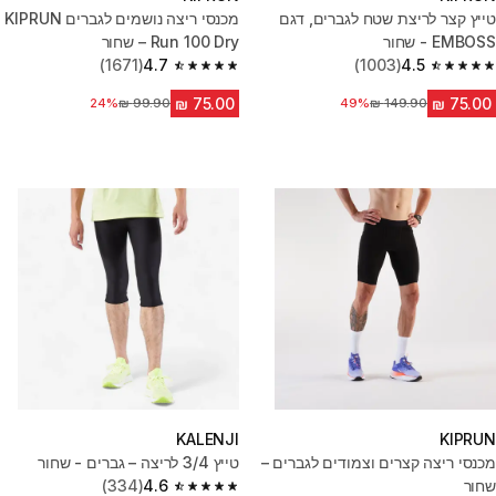
טייץ קצר לריצת שטח לגברים, דגם
מכנסי ריצה נושמים לגברים KIPRUN
EMBOSS - שחור
Run 100 Dry – שחור
(1671)
4.7
(1003)
4.5
4.7 out of 5 stars from 1671 reviews
4.5 out of 5 stars from 1003 reviews
מחיר לפני הנחה
49%
24%
מחיר לפני הנחה
KALENJI
KIPRUN
מכנסי ריצה קצרים וצמודים לגברים –
טייץ 3/4 לריצה – גברים - שחור
שחור
4.6
(334)