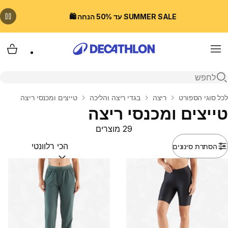
SUMMER SALE עד 50% הנחה 🛍️
Menu
עגלת
פתיחת חיפוש
בית
לכל סוגי הספורט
ריצה
בגדי ריצה והליכה
טייצים ומכנסי ריצה
טייצים ומכנסי ריצה
29 מוצרים
הסתרת סינונים
מיין לפי:
(optional)