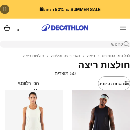
SUMMER SALE עד 50% הנחה 🛍️
Menu
עגלת
פתיחת חיפוש
בית
לכל סוגי הספורט
ריצה
בגדי ריצה והליכה
חולצות ריצה
חולצות ריצה
50 מוצרים
הסתרת סינונים
מיין לפי:
(optional)