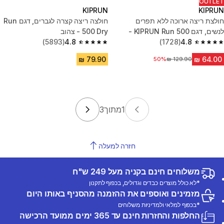
OUTLET
KIPRUN
KIPRUN
חולצת ריצה ארוכה ללא תפרים
חולצה ריצה קצרה לגברים, דגם Run
לנשים, דגם KIPRUN Run 500 -
500 Dry - צהוב
כחול
4.8
(1728)
4.8
(5893)
4.8 out of 5 stars from 5893 reviews
4.8 out of 5 stars from 1728 reviews
מחיר לפני הנחה
50%
1
מתוך
3
חזרה למעלה
משלוחים חינם בקניה מעל 249 ש"ח
*לא כולל מוצרים כבדים וגדולים, בכפוף לתקנון
מזמינים ואוספים את ההזמנה מהסניף באותו היום
*בכפוף למלאי ולמדיניות משלוחים
החלפות והחזרות חינם עד 365 ימים ממועד הרכישה