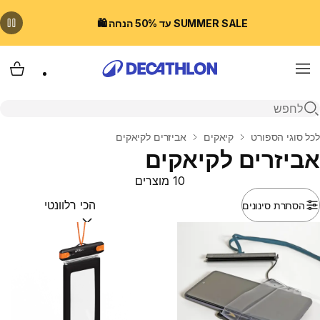
SUMMER SALE עד 50% הנחה 🛍️
Menu
עגלת
פתיחת חיפוש
בית
לכל סוגי הספורט
קיאקים
אביזרים לקיאקים
אביזרים לקיאקים
10 מוצרים
הסתרת סינונים
מיין לפי:
(optional)