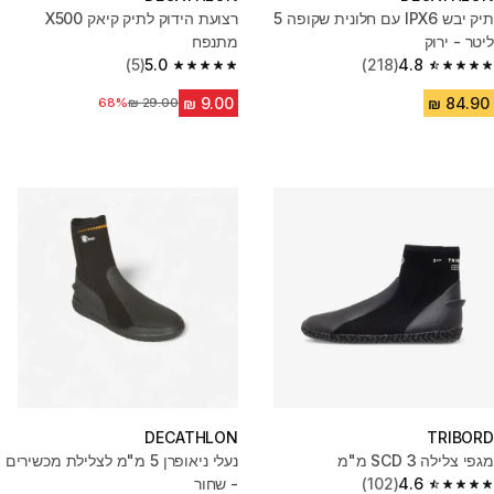
תיק יבש IPX6 עם חלונית שקופה 5
רצועת הידוק לתיק קיאק X500
ליטר - ירוק
מתנפח
(5)
5.0
(218)
4.8
5.0 out of 5 stars from 5 reviews
4.8 out of 5 stars from 218 reviews
68%
מחיר לפני הנחה
DECATHLON
TRIBORD
מגפי צלילה SCD 3 מ"מ
נעלי ניאופרן 5 מ"מ לצלילת מכשירים
4.6
(102)
- שחור