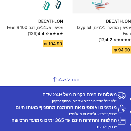
DECATHLON
DECATHLON
עפיפון מודולרי לילדים, Izypilot
עפיפון פעלולים, דגם Feel'R 100
(138)
4.4
Fish
4.4 out of 5 stars from 138 reviews
(13)
4.2
4.2 out of 5 stars from 13 reviews
חזרה למעלה
משלוחים חינם בקניה מעל 249 ש"ח
*לא כולל מוצרים כבדים וגדולים, בכפוף לתקנון
מזמינים ואוספים את ההזמנה מהסניף באותו היום
*בכפוף למלאי ולמדיניות משלוחים
החלפות והחזרות חינם עד 365 ימים ממועד הרכישה
*בכפוף לתקנון