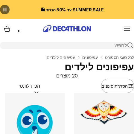
SUMMER SALE עד 50% הנחה 🛍️
Menu
עגלת
פתיחת חיפוש
בית
לכל סוגי הספורט
עפיפונים
עפיפונים לילדים
עפיפונים לילדים
20 מוצרים
הסתרת סינונים
מיין לפי:
(optional)