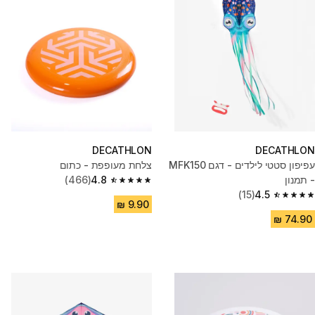
DECATHLON
DECATHLON
עפיפון סטטי לילדים - דגם MFK150
צלחת מעופפת - כתום
- תמנון
4.8
(466)
4.8 out of 5 stars from 466 reviews
(15)
4.5
4.5 out of 5 stars from 15 reviews