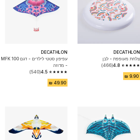
DECATHLON
DECATHLON
צלחת מעופפת - לבן
עפיפון סטטי לילדים - דגם MFK 100
4.8
(466)
- מדוזה
4.8 out of 5 stars from 466 reviews
(540)
4.5
4.5 out of 5 stars from 540 reviews