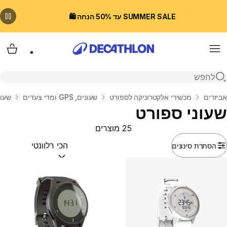
SUMMER SALE עד 50% הנחה 🛍️
Menu
עגלת
פתיחת חיפוש
בית
אביזרים
מכשירי אלקטרוניקה לספורט
שעונים, GPS ומדי צעדים
שעונ
שעוני ספורט
25 מוצרים
הסתרת סינונים
מיין לפי:
(optional)