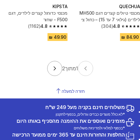
KIPSTA
QUECHUA
מכנסי טיולים קצרים דגם MH500
מכנסי כדורגל קצרים לילדים, דגם
לילדים (גילאי 7 עד 15) – כחול צי
F500 - שחור
(1162)
4.8
(304)
4.8
4.8 out of 5 stars from 1162 reviews
4.8 out of 5 stars from 304 reviews
1
מתוך
2
חזרה למעלה
משלוחים חינם בקניה מעל 249 ש"ח
*לא כולל מוצרים כבדים וגדולים, בכפוף לתקנון
מזמינים ואוספים את ההזמנה מהסניף באותו היום
*בכפוף למלאי ולמדיניות משלוחים
החלפות והחזרות חינם עד 365 ימים ממועד הרכישה