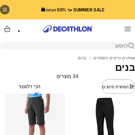
SUMMER SALE עד 50% הנחה 🛍️
Menu
עגלת
פתיחת חיפוש
בית
שורטים טייצים ודגמחים
בנים
בנים
34 מוצרים
הסתרת סינונים
מיין לפי:
(optional)