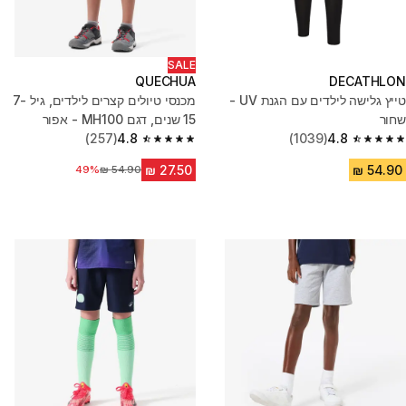
SALE
QUECHUA
DECATHLON
טייץ גלישה לילדים עם הגנת UV -
מכנסי טיולים קצרים לילדים, גיל 7-
שחור
15 שנים, דגם MH100 - אפור
(257)
4.8
(1039)
4.8
4.8 out of 5 stars from 257 reviews
4.8 out of 5 stars from 1039 reviews
49%
מחיר לפני הנחה