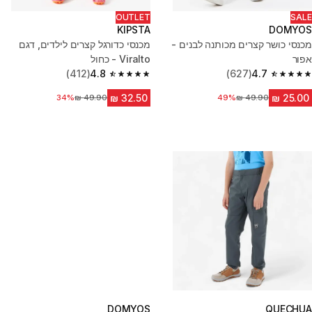
OUTLET
SALE
KIPSTA
DOMYOS
מכנסי כושר קצרים מכותנה לבנים -
מכנסי כדורגל קצרים לילדים, דגם
אפור
Viralto - כחול
(412)
4.8
(627)
4.7
4.8 out of 5 stars from 412 reviews
4.7 out of 5 stars from 627 reviews
מחיר לפני הנחה
49%
34%
מחיר לפני הנחה
DOMYOS
QUECHUA