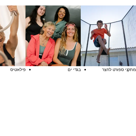
מתקני ספורט לחצר
בגדי ים
פילאטיס