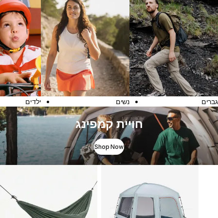
גברים
נשים
ילדים
חויית קמפינג
Shop Now