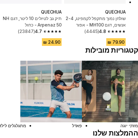
QUECHUA
QUECHUA
שולחן נמוך מתקפל לקמפינג, 2-4
תיק גב לטיולים 10 ליטר, דגם‏ NH
אנשים, דגם MH100 - אפור
Arpenaz 50 - כחול
(23847)
4.7
(4445)
4.8
4.7 out of 5 stars from 23847 reviews
4.8 out of 5 stars from 4445 reviews
קטגוריות מובילות
מזרני יוגה
פאדל
מתגלגלים לילד
ההמלצות שלנו