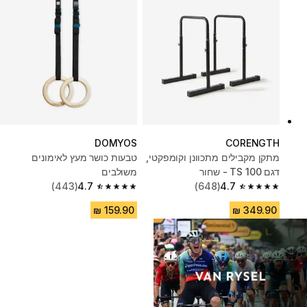
DOMYOS
CORENGTH
מתקן מקבילים מתכוונן וקומפקטי,
טבעות כושר מעץ לאימונים
דגם ‎ TS 100- שחור
משולבים
(443)
4.7
(648)
4.7
4.7 out of 5 stars from 443 reviews
4.7 out of 5 stars from 648 reviews