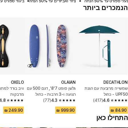
נעלי ספורט עד 50% הנחה
ציוד ואביזרים עד 50% הנחה
ביגוד ספורט עד 50% הנ
הנמכרים ביותר
OXELO
OLAIAN
DECATHLON
שמשייה מרובעת עם הגנת
גלשן סופט 7'8'‎‎, דגם 500 עם
UPF50 - כחול
רצועה ו-3 חרבות - כחול
מדבקות
4.8
(77)
4.3
(417)
4.6
4.8 out of 5 stars from 119 reviews
4.3 out of 5 stars from 77 reviews
4.6 out of 5 stars from 417 reviews
התחילו כאן