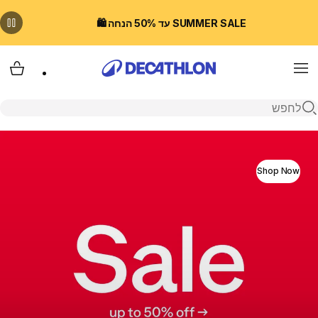
SUMMER SALE עד 50% הנחה 🛍️
Menu
עגלת
פתיחת חיפוש
דקטלון ישראל חנות האונליין - נעליים, ביגו
Shop Now