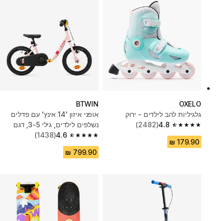
BTWIN
OXELO
גלגיליות להב לילדים - ירוק
אופני איזון '14 אינץ' עם פדלים
4.8
(2482)
נשלפים לילדים, גילי 3-5, דגם
4.8 out of 5 stars from 2482 reviews
4.6
Discover 500 - ורוד
(1438)
4.6 out of 5 stars from 1438 reviews