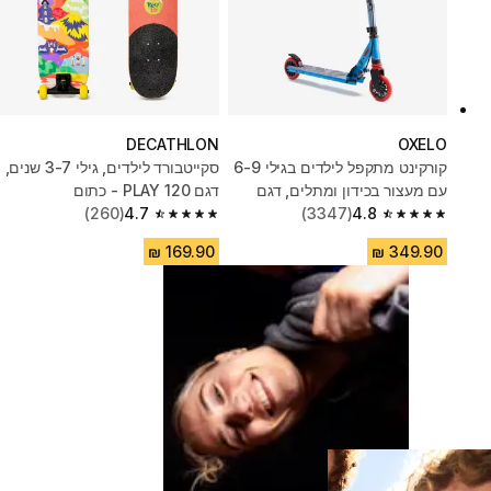
DECATHLON
OXELO
קורקינט מתקפל לילדים בגילי 6-9
סקייטבורד לילדים, גילי 3-7 שנים,
עם מעצור בכידון ומתלים, דגם
דגם PLAY 120 - כתום
Mid5 - כחול
4.8
(3347)
4.7
(260)
4.7 out of 5 stars from 260 reviews
4.8 out of 5 stars from 3347 reviews