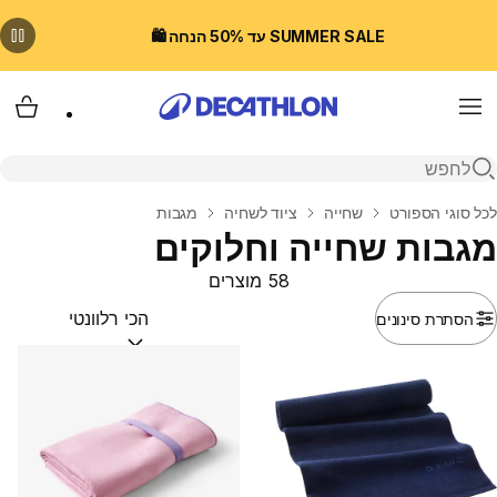
SUMMER SALE עד 50% הנחה 🛍️
Menu
עגלת
פתיחת חיפוש
בית
לכל סוגי הספורט
שחייה
ציוד לשחיה
מגבות
מגבות שחייה וחלוקים
58 מוצרים
הסתרת סינונים
מיין לפי:
(optional)