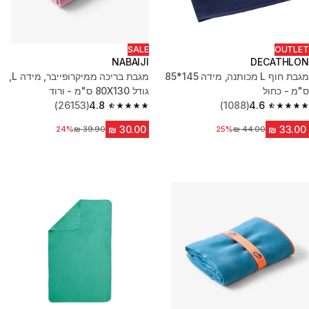
SALE
OUTLET
NABAIJI
DECATHLON
מגבת חוף L מכותנה, מידה 145*85
מגבת בריכה ממיקרופייבר, מידה L,‏
ס"מ - כחול
גודל 80X130 ס"מ - ורוד
(26153)
4.8
(1088)
4.6
4.8 out of 5 stars from 26153 reviews
4.6 out of 5 stars from 1088 reviews
25%
מחיר לפני הנחה
24%
מחיר לפני הנחה