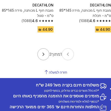
DECATHLON
DECATHLON
מגבת חוף L מכותנה, מידה 145*85
מגבת חוף L מכותנה, מידה 145*85
ס"מ - תכלת
ס"מ - סגול
(1088)
4.6
(1088)
4.6
4.6 out of 5 stars from 1088 reviews
4.6 out of 5 stars from 1088 reviews
1
מתוך
3
חזרה למעלה
משלוחים חינם בקניה מעל 249 ש"ח
*לא כולל מוצרים כבדים וגדולים, בכפוף לתקנון
מזמינים ואוספים את ההזמנה מהסניף באותו היום
*בכפוף למלאי ולמדיניות משלוחים
החלפות והחזרות חינם עד 365 ימים ממועד הרכישה