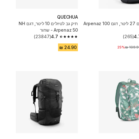
QUECHUA
תרמיל טיולים ‏27 ליטר, דגם Arpenaz 100
תיק גב לטיולים 10 ליטר, דגם NH
Arpenaz 50 - שחור
(23847)
4.7
(265)
4.
4.7 out of 5 stars from 23847 reviews
יר לפני הנחה
25%