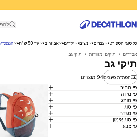
פתיחת ח
כל סוגי הספורט
גברים
נשים
ילדים
אביזרים
עד 50 ש"ח
הנמכרים
בית
אביזרים
תיקים ומזוודות
תיקי גב
תיקי גב
94 מוצרים
הסתרת סינונים
י מחיר
י מידה
י מותג
י סוג
י מגדר
י סוג אימון
י צבע