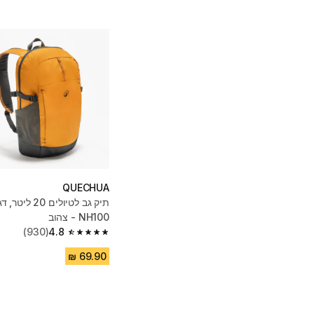
QUECHUA
NH100 - צהוב
(930)
4.8
4.8 out of 5 stars from 930 reviews