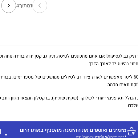
1
מתוך
4
ני בהישג יד לאורך הדרך.
אם אתם זקוקים לנפח אחסון גדול יותר, תיקי גב של 50 עד 60 ליטר מאפשרים לארוז ציוד רב לטיולים ממושכ
לוקת תאים חכמה.
הכולל תא פנימי ייעודי לשלוקר (שקית שתייה). בדקטלון תמצאו מגוון רחב ש
שלכם.
מזמינים ואוספים את ההזמנה מהסניף באותו היום
*בכפוף למלאי ולמדיניות משלוחים