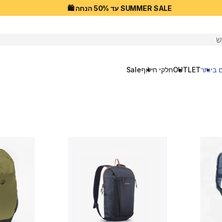
SUMMER SALE עד 50% הנחה 🛍️
יפוש
 ביותר
OUTLET
חלקי חילוף
Sale