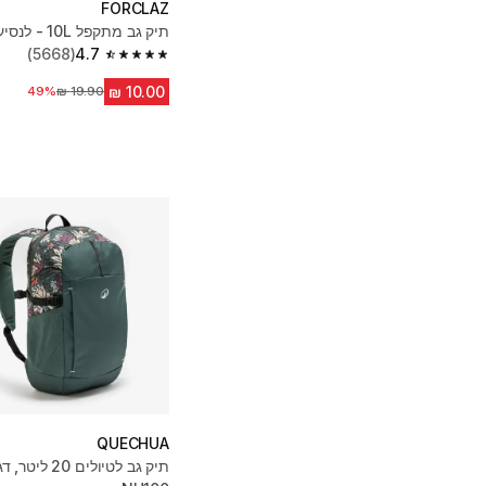
FORCLAZ
תיק גב מתקפל 10L - לנסיעות
(5668)
4.7
4.7 out of 5 stars from 5668 reviews
49%
מחיר לפני הנחה
QUECHUA