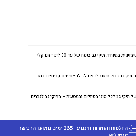
מתכננים טיול בארץ או בחו"ל? בשעה טובה, הגיע הזמן לבחור תיק גב לנסיעות! אם אתם מתכוננים לטיסה, תיק גב קטן יהיה בחירה נוחה ושימושית במיוחד. תיקי גב בנפח של עד 30 ליטר הם קלי
ים של מספר ימים. בבחירת תיק גב גדול חשוב לשים לב למאפיינים קריטיים כמו
ל תיקי גב לכל סוגי הטיולים והמסעות – מתיקי גב לגברים
החלפות והחזרות חינם עד 365 ימים ממועד הרכישה
*בכפוף לתקנון