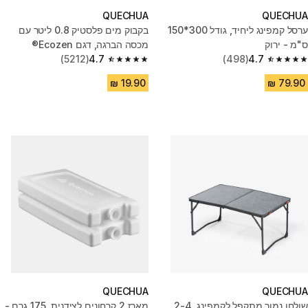
QUECHUA
QUECHUA
ערסל קמפינג ליחיד, ‏גודל 300*‏150
בקבוק מים פלסטיק 0.8 ליטר עם
ס"מ - ירוק
מכסה הברגה, דגם Ecozen®
(5212)
4.7
(498)
4.7
4.7 out of 5 stars from 5212 reviews
4.7 out of 5 stars from 498 reviews
QUECHUA
QUECHUA
שולחן נמוך מתקפל לקמפינג, 2-4
מארז 2 קרחונים לצידנית, 175 גרם -