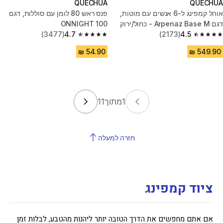
QUECHUA
QUECHUA
אוהל קמפינג ל-6 אנשים עם מוטות,
פנס ראש 80 לומן עם סוללות, דגם
דגם Arpenaz Base M - כחול/ירוק
ONNIGHT 100
(3477)
4.7
(2173)
4.5
4.7 out of 5 stars from 3477 reviews
4.5 out of 5 stars from 2173 reviews
1
מתוך
11
חזרה למעלה
ציוד קמפינג
אם אתם מחפשים את הדרך הטובה יותר ליהנות מהטבע, לבלות זמן