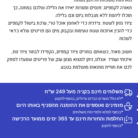
מארוחות משפחתיות וזמן מנוחה.
תאורה לקמפינג: פנסים ומנורות יאירו את הלילה שלכם במחנה, כך
תוכלו ליהנות ללא מגבלות ביום וגם בלילה.
ציוד מזון לשטח: צידנית כדי לאחסן אוכל טרי, ערכת בישול לקמפינג
כדי להכין ארוכות שטח טעימות ובקבוק מים הם פריטים שלא כדאי
לשכוח.
חשוב מאוד, כשאתם בוחרים ציוד קמפינג, הקפידו לבחור ציוד נוח,
איכותי ועמיד. אצלנו, ניתן למצוא מגוון ענק של פריטים שנועדו לספק
לכם את חוויית מחנאות מושלמת בטבע.
משלוחים חינם בקניה מעל 249 ש"ח
*לא כולל מוצרים כבדים וגדולים, בכפוף לתקנון
מזמינים ואוספים את ההזמנה מהסניף באותו היום
*בכפוף למלאי ולמדיניות משלוחים
החלפות והחזרות חינם עד 365 ימים ממועד הרכישה
*בכפוף לתקנון