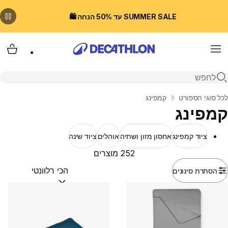
SUMMER SALE עד 50% הנחה 🛍️
Menu
עגלת
פתיחת חיפוש
בית
לכל סוגי הספורט
קמפינג
קמפינג
ציוד קמפינג
אחסון מזון ושתיה
אוהלים
ציוד שינה
252 מוצרים
הסתרת סינונים
מיין לפי:
(optional)