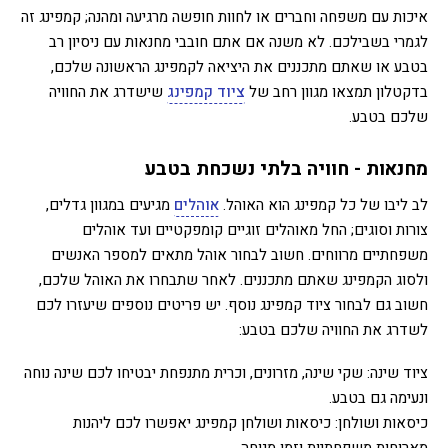
איכות עם משפחה וחברים או לחוות חופשה מרגיעה ומהנה; קמפינג זה
לגמרי בשבילכם. לא משנה אם אתם חובבי מחנאות עם ניסיון רב
בטבע או שאתם מתכננים את היציאה לקמפינג הראשונה שלכם,
בדקטלון תמצאו מגוון רחב של
ציוד קמפינג
שישדרג את החוויה
שלכם בטבע.
מחנאות - חוויה בלתי נשכחת בטבע
לב ליבו של כל קמפינג הוא האוהל.
אוהלים
מגיעים במגוון גדלים,
צורות וסוגים; החל מאוהלים זוגיים קומפקטיים ועד אוהלים
משפחתיים מרווחים. חשוב לבחור אוהל מתאים למספר האנשים
ולסוג הקמפינג שאתם מתכננים. לאחר שתבחרו את האוהל שלכם,
חשוב גם לבחור ציוד קמפינג נוסף. יש פריטים נוספים שיעזרו לכם
לשדרג את החוויה שלכם בטבע:
ציוד שינה: שקי שינה, מזרונים, וכרית מתנפחת יבטיחו לכם שינה נוחה
ונעימה גם בטבע.
כיסאות ושולחן: כיסאות ושולחן קמפינג יאפשרו לכם ליהנות