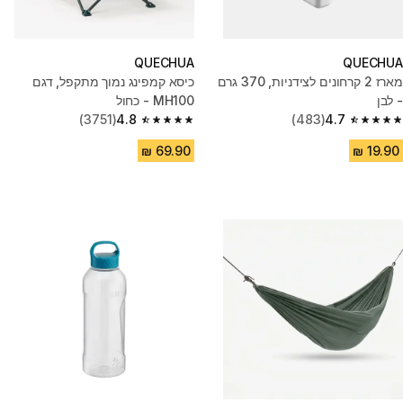
QUECHUA
QUECHUA
מארז 2 קרחונים לצידניות, 370 גרם
כיסא קמפינג נמוך מתקפל, דגם
- לבן
MH100 - כחול
(3751)
4.8
(483)
4.7
4.8 out of 5 stars from 3751 reviews
4.7 out of 5 stars from 483 reviews