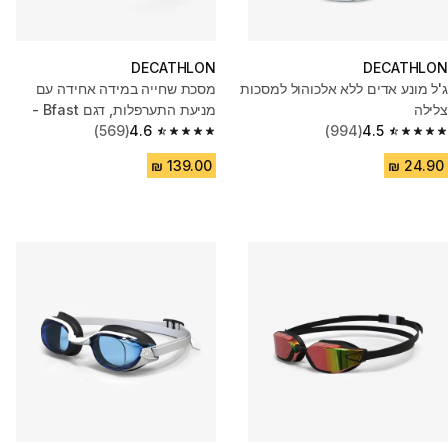
DECATHLON
DECATHLON
ג'ל מונע אדים ללא אלכוהול למסכות
מסכת שחייה במידה אחידה עם
צלילה
מניעת התערפלות, דגם Bfast -
4.5
(994)
4.6
(569)
שחור מראה-כחול
4.6 out of 5 stars from 569 reviews
4.5 out of 5 stars from 994 reviews