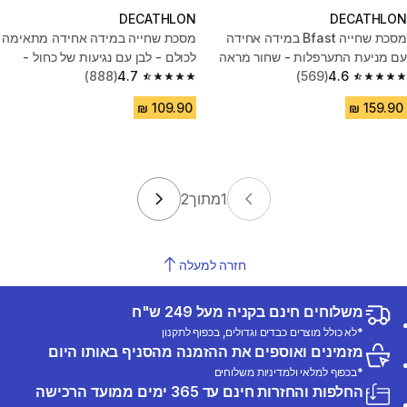
DECATHLON
DECATHLON
מסכת שחייה Bfast במידה אחידה
מסכת שחייה במידה אחידה מתאימה
עם מניעת התערפלות - שחור מראה
לכולם - לבן עם נגיעות של כחול -
4.6
(569)
4.7
(888)
חדש עם מניעת אדים
4.7 out of 5 stars from 888 reviews
4.6 out of 5 stars from 569 reviews
1
מתוך
2
חזרה למעלה
משלוחים חינם בקניה מעל 249 ש"ח
*לא כולל מוצרים כבדים וגדולים, בכפוף לתקנון
מזמינים ואוספים את ההזמנה מהסניף באותו היום
*בכפוף למלאי ולמדיניות משלוחים
החלפות והחזרות חינם עד 365 ימים ממועד הרכישה