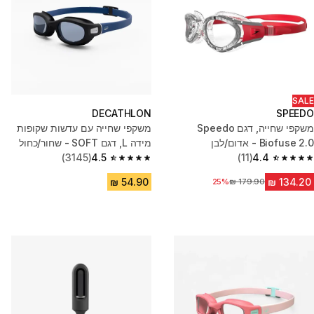
SALE
DECATHLON
SPEEDO
משקפי שחייה, דגם Speedo
משקפי שחייה עם עדשות שקופות
Biofuse 2.0 - אדום/לבן
מידה L, דגם SOFT - שחור/כחול
(3145)
4.5
(11)
4.4
4.5 out of 5 stars from 3145 reviews
4.4 out of 5 stars from 11 reviews
מחיר לפני הנחה
25%