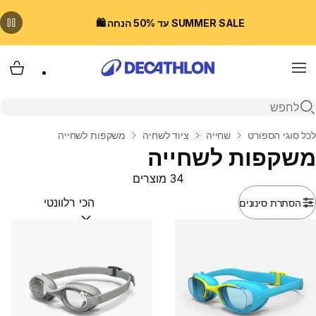
SUMMER SALE עד 50% הנחה 🛍️
Menu
עגלת
פתיחת חיפוש
בית
לכל סוגי הספורט
שחייה
ציוד לשחיה
משקפות לשחייה
משקפות לשחייה
34 מוצרים
הסתרת סינונים
מיין לפי:
(optional)