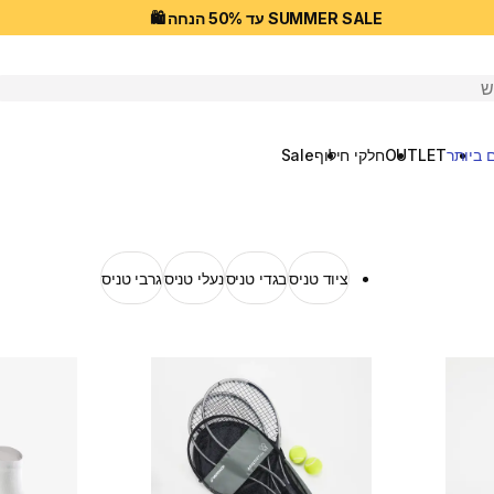
SUMMER SALE עד 50% הנחה 🛍️
יפוש
 ביותר
OUTLET
חלקי חילוף
Sale
ציוד טניס
בגדי טניס
נעלי טניס
גרבי טניס