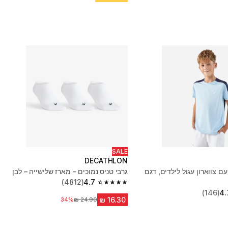
SALE
DECATHLON
ם צווארון עגול לילדים, דגם
גרבי טניס נמוכים - מארז שלישייה – לבן
(4812)
4.7
4.7 out of 5 stars from 4812 reviews
(146)
4.
34%
מחיר לפני הנחה