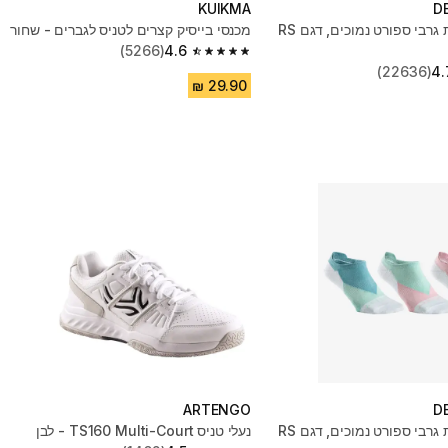
KUIKMA
D
מארז 3 זוגות גרבי ספורט נמוכים, דגם RS
מכנסי בייסיק קצרים לטניס לגברים - שחור
(5266)
4.6
4.6 out of 5 stars from 5266 reviews
(22636)
4.
ARTENGO
D
מארז 3 זוגות גרבי ספורט נמוכים, דגם RS
נעלי טניס TS160 Multi-Court - לבן