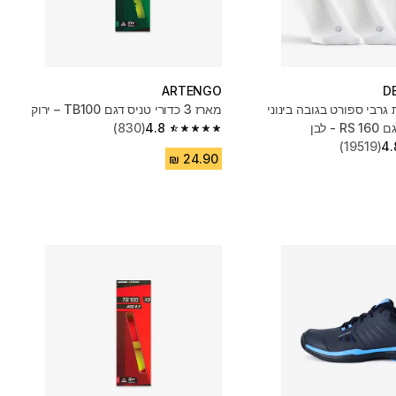
ARTENGO
D
 זוגות גרבי ספורט בגובה בינוני
מארז 3 כדורי טניס דגם ‎TB100 – ירוק
- לבן
4.8
(830)
4.8 out of 5 stars from 830 reviews
(19519)
4.