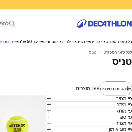
פתיחת ח
כל סוגי הספורט
גברים
נשים
ילדים
אביזרים
עד 50 ש"ח
הנמכרים
בית
לכל סוגי הספורט
טניס
טניס
188 מוצרים
הסתרת סינונים
י מחיר
י מידה
י מותג
י סוג
י מגדר
י סוג אימון