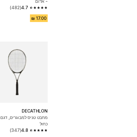
- אדום
(482)
4.7
4.7 out of 5 stars from 482 reviews
DECATHLON
כחול
(347)
4.8
4.8 out of 5 stars from 347 reviews