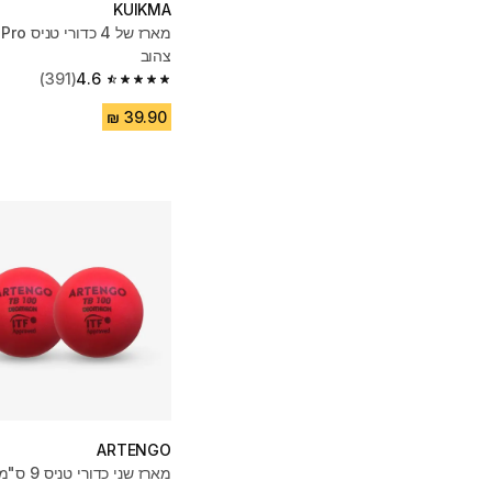
KUIKMA
צהוב
(391)
4.6
4.6 out of 5 stars from 391 reviews
ARTENGO