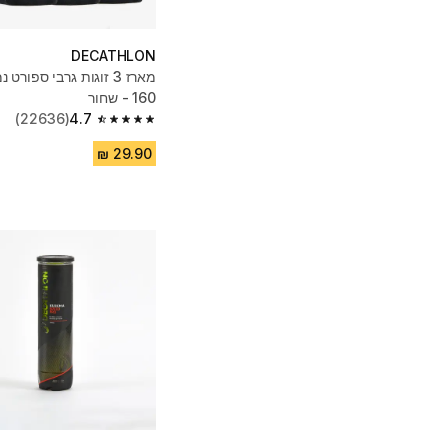
DECATHLON
160 - שחור
(22636)
4.7
4.7 out of 5 stars from 22636 reviews