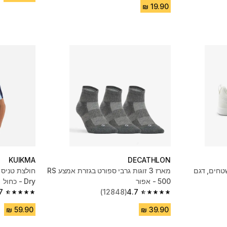
KUIKMA
DECATHLON
שטחים, דגם
מארז 3 זוגות גרבי ספורט בגזרת אמצע RS
חולצת טניס ע
500 - אפור
Dry - כחול
7
(12848)
4.7
4.7 out of 5 stars from 146 reviews
4.7 out of 5 stars from 12848 reviews