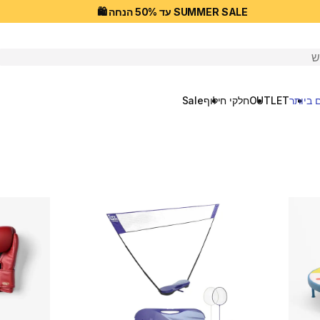
SUMMER SALE עד 50% הנחה 🛍️
יפוש
 ביותר
OUTLET
חלקי חילוף
Sale