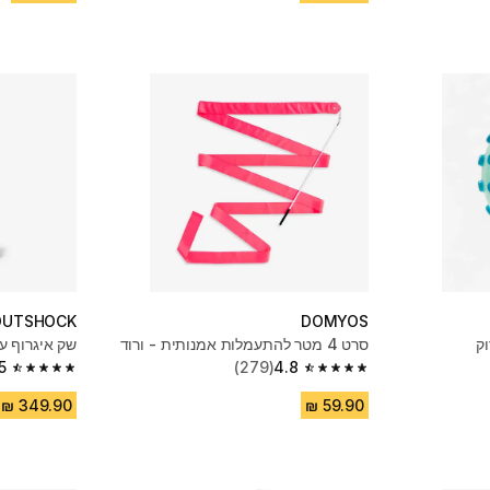
OUTSHOCK
DOMYOS
וק
סרט 4 מטר להתעמלות אמנותית - ורוד
שק איגרוף ע
5
(279)
4.8
4.5 out of 5 stars from 131 reviews
4.8 out of 5 stars from 279 reviews