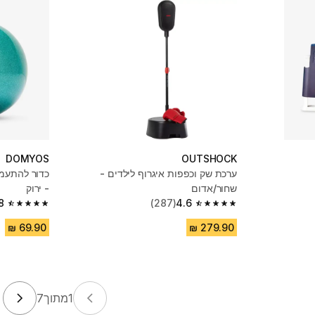
DOMYOS
OUTSHOCK
ערכת שק וכפפות איגרוף לילדים -
שחור/אדום
- ירוק
8
(287)
4.6
4.8 out of 5 stars from 226 reviews
4.6 out of 5 stars from 287 reviews
1
מתוך
7