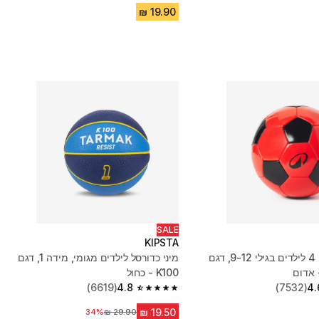
SALE
KIPSTA
כדורגל מידה 4 לילדים בגילי 9-12, דגם
מיני כדורסל לילדים מגומי, מידה 1, דגם
K100 - כחול
(6619)
4.8
(7532)
4.
4.8 out of 5 stars from 6619 reviews
34%
מחיר לפני הנחה