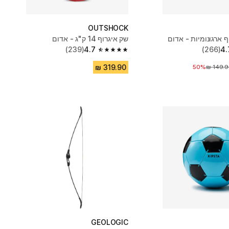
OUTSHOCK
 ארגונומיות - אדום
שק איגרוף 14 ק"ג - אדום
(239)
4.7
(266)
4.
4.7 out of 5 stars from 239 reviews
יר לפני הנחה
50%
GEOLOGIC