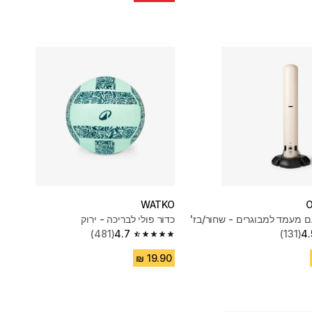
WATKO
ם מעמד למבוגרים - שחור/בז'
כדור פולי לבריכה - ירוק
(481)
4.7
(131)
4.
4.7 out of 5 stars from 481 reviews