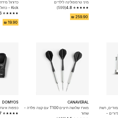
מיני טרמפולינה לילדים
4.8
(599)
Kick - כחול
4.8 out of 5 stars from 599 reviews
6
4.6 out of 5 stars from 7532 reviews
DOMYOS
CANAVERAL
מודים, רשת
מארז שלושה חיצים T100 עם קצה פלדה -
כפפות איגרוף
נת, 2 מחבטים ו-2 כדורים -
שחור
7
4.7 out of 5 stars from 266 reviews