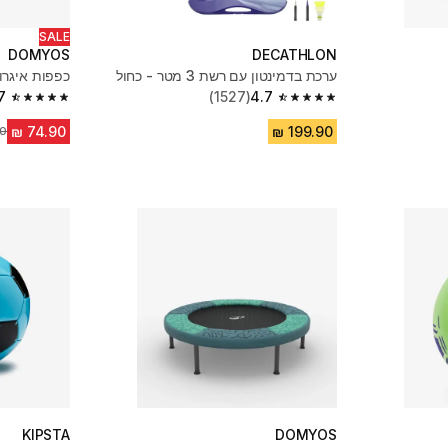
SALE
DOMYOS
DECATHLON
ערכת בדמינטון עם רשת 3 מטר - כחול
כפפות איגרוף
7
(1527)
4.7
4.7 out of 5 stars from 266 reviews
4.7 out of 5 stars from 1527 reviews
מח
KIPSTA
DOMYOS