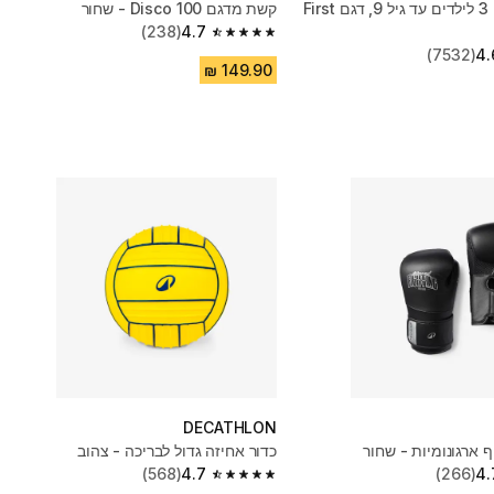
כדורגל מידה 3 לילדים עד גיל 9, דגם First
קשת מדגם Disco 100 - שחור
(238)
4.7
4.7 out of 5 stars from 238 reviews
(7532)
4.
DECATHLON
 ארגונומיות - שחור
כדור אחיזה גדול לבריכה - צהוב
(568)
4.7
(266)
4.
4.7 out of 5 stars from 568 reviews