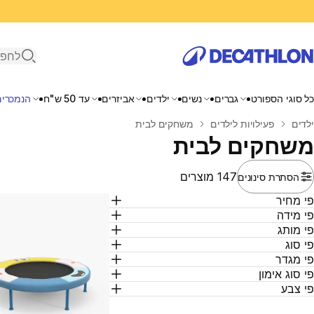
פתיחת ח
כל סוגי הספורט
גברים
נשים
ילדים
אביזרים
עד 50 ש"ח
הנמכרים
בית
ילדים
פעילויות לילדים
משחקים לבית
משחקים לבית
147 מוצרים
הסתרת סינונים
י מחיר
י מידה
י מותג
י סוג
י מגדר
י סוג אימון
י צבע