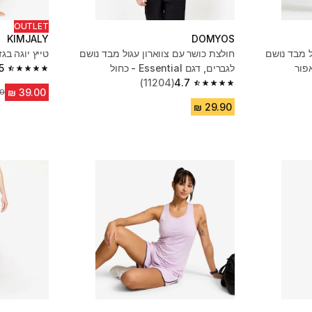
OUTLET
KIMJALY
DOMYOS
ל מבד נושם
חולצת כושר עם צווארון עגול מבד נושם
טייץ יוגה בג
לגברים, דגם Essential - כחול
5
4.5 out of 5 stars from 164 reviews
(11204)
4.7
4.7 out of 5 stars from 11204 reviews
מח