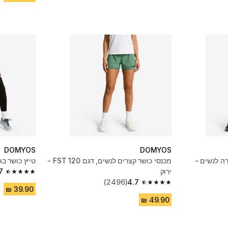
DOMYOS
DOMYOS
רה לנשים -
מכנסי כושר קצרים לנשים, דגם FST 120 -
טייץ כושר ב
ירוק
7
4.7 out of 5 stars from 3708 reviews
(2496)
4.7
4.7 out of 5 stars from 2496 reviews