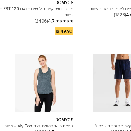
DOMYOS
מכנסי כושר קצרים לנשים - דגם FST 120 -
4.
(1826)
שחור
(2496)
4.7
4.7 out of 5 stars from 2496 reviews
DOMYOS
קצרים לגברים - כחול
גופיית כושר לנשים, דגם My Top - אפור