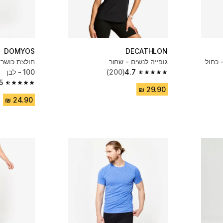
DOMYOS
DECATHLON
 כחול
גופייה לנשים - שחור
4.7
(200)
100 - לבן
4.7 out of 5 stars from 200 reviews
5
4.5 out of 5 stars from 16276 reviews