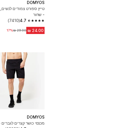
DOMYOS
- שחור
(7410)
4.7
4.7 out of 5 stars from 7410 reviews
17%
מחיר לפני הנחה
DOMYOS
מכנסי כושר קצרים לגברים -