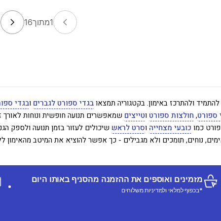
1
מתוך
16
 להתמיד ולהתרכז באימון. בקטגוריה תמצאו
בגדי ספורט לגברים
ו
בגדי ספור
 ספורט
,
חולצות ספורט
ו
טייצים
שמאפשרים תנועה חופשית ונוחות לאורך זמ
פורט כמו
כובעי מצחייה
ו
סרט לראש
שיכולים לעזור בזמן תנועה ולספק הג
ים, נוחים, תומכים ולא מגבילים - כך אפשר להוציא את המיטב מהאימון ל
מזמינים ואוספים את ההזמנה מהסניף באותו היום
*בכפוף למלאי ולמדיניות משלוחים