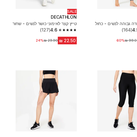
SALE
DECATHLON
זרה גבוהה לנשים - כחול
טייץ קצר לאימוני כושר לנשים - שחור
(127)
4.6
(164)
4.
4.6 out of 5 stars from 127 reviews
יר לפני הנחה
60%
24%
מחיר לפני הנחה