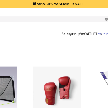
SUMMER SALE עד 50% הנחה 🛍️
יפוש
 ביותר
OUTLET
חלקי חילוף
Sale