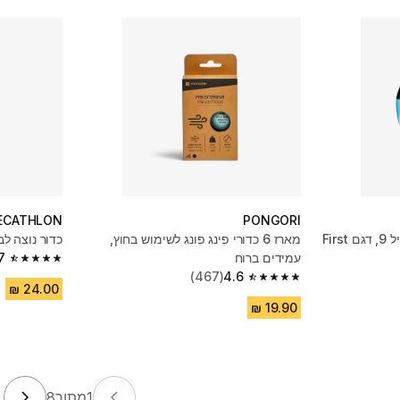
ECATHLON
PONGORI
כדורגל מידה 3 לילדים עד גיל 9, דגם First
מארז 6 כדורי פינג פונג לשימוש בחוץ,
כדור נוצה לבדמינטו
עמידים ברוח
7
4.7 out of 5 stars from 423 reviews
(467)
4.6
4.6 out of 5 stars from 467 reviews
1
מתוך
8