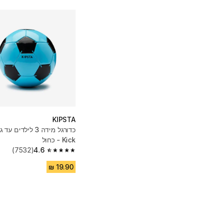
KIPSTA
Kick - כחול
(7532)
4.6
4.6 out of 5 stars from 7532 reviews