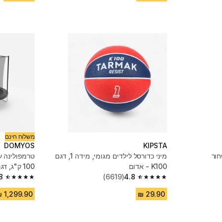
משלוח חינם
DOMYOS
KIPSTA
מיני כדורסל לילדים מגומי, מידה 1, דגם
K100 - אדום
100 ק"ג, דגם 240
8
(6619)
4.8
4.8 out of 5 stars from 373 reviews
4.8 out of 5 stars from 6619 reviews