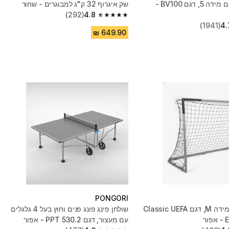
כדורעף חופים מידה 5, דגם BV100 -
שק איגרוף 32 ק"ג למבוגרים - שחור
(292)
4.8
4.8 out of 5 stars from 292 reviews
(1941)
4.
PONGORI
שער כדורגל מידה M, דגם Classic UEFA
שולחן פינג פונג פנים וחוץ בעל 4 גלגלים
ר
עם מעצור, דגם PPT 530.2 - אפור