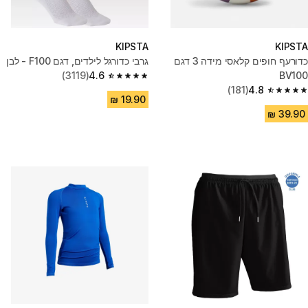
KIPSTA
KIPSTA
כדורעף חופים קלאסי מידה 3 דגם
גרבי כדורגל לילדים, דגם F100 - לבן
(3119)
4.6
BV100
4.6 out of 5 stars from 3119 reviews
(181)
4.8
4.8 out of 5 stars from 181 reviews