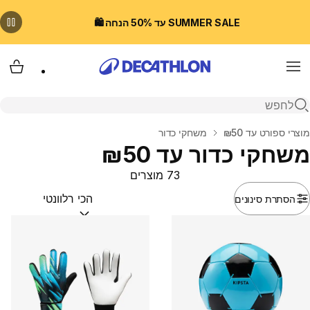
SUMMER SALE עד 50% הנחה 🛍️
Menu
עגלת
פתיחת חיפוש
בית
מוצרי ספורט עד ₪50
משחקי כדור
משחקי כדור עד ₪50
73 מוצרים
הסתרת סינונים
מיין לפי:
(optional)