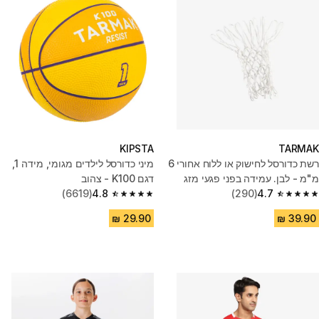
KIPSTA
TARMAK
רשת כדורסל לחישוק או ללוח אחורי 6
מיני כדורסל לילדים מגומי, מידה 1,
מ"מ - לבן. עמידה בפני פגעי מזג
דגם K100 - צהוב
האוויר.
4.7
(290)
4.8
(6619)
4.8 out of 5 stars from 6619 reviews
4.7 out of 5 stars from 290 reviews