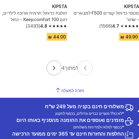
KIPSTA
KIPSTA
מכנסי כדורגל קצרים F500 למבוגרים
חולצת כדורגל תרמית ארוכה לילדים,
- שחור
דגם Keepcomfort 100 - כחול
(3493)
4.8
(1566)
4.7
4.8 out of 5 stars from 3493 reviews
4.7 out of 5 stars from 1566 reviews
1
מתוך
4
חזרה למעלה
משלוחים חינם בקניה מעל 249 ש"ח
*לא כולל מוצרים כבדים וגדולים, בכפוף לתקנון
מזמינים ואוספים את ההזמנה מהסניף באותו היום
*בכפוף למלאי ולמדיניות משלוחים
החלפות והחזרות חינם עד 365 ימים ממועד הרכישה