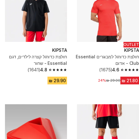
OUTLET
KIPSTA
KIPSTA
חולצת כדורגל למבוגרים Essential
חולצת כדורגל קצרה לילדים, דגם
Club - אדום
Essential - שחור
(1641)
4.8
(1675)
4.6
4.8 out of 5 stars from 1641 reviews
4.6 out of 5 stars from 1675 reviews
24%
מחיר לפני הנחה