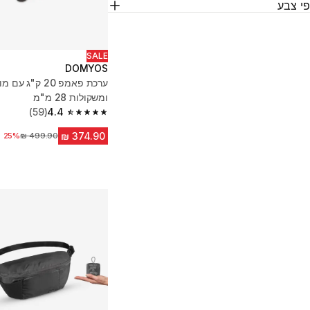
י צבע
SALE
DOMYOS
ומשקולות 28 מ"מ
(59)
4.4
4.4 out of 5 stars from 59 reviews
מחיר לפני הנחה
25%