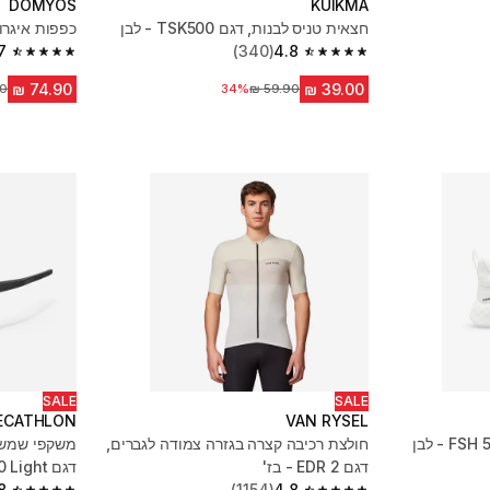
DOMYOS
KUIKMA
חצאית טניס לבנות, דגם TSK500 - לבן
כפפות איגרוף
7
(340)
4.8
4.7 out of 5 stars from 266 reviews
4.8 out of 5 stars from 340 reviews
34%
מחיר לפני הנחה
מח
SALE
SALE
ECATHLON
VAN RYSEL
חולצת רכיבה קצרה בגזרה צמודה לגברים,
דגם EDR 2 - בז'
דגם Perf 500 Light - שחור/כחול
8
(1154)
4.8