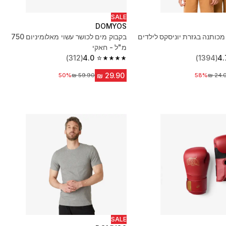
SALE
DOMYOS
מכותנה בגזרת יוניסקס לילדים
בקבוק מים לכושר עשוי מאלומיניום‏ 750
מ"ל - חאקי
(312)
4.0
(1394)
4.
4.0 out of 5 stars from 312 reviews
58%
יר לפני הנחה
50%
מחיר לפני הנחה
SALE