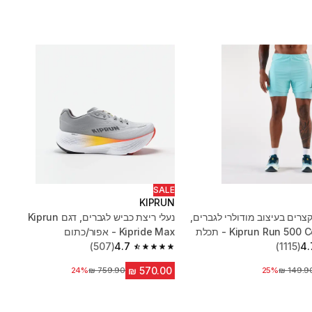
SALE
KIPRUN
צרים בעיצוב מודולרי לגברים,
נעלי ריצת כביש לגברים, דגם Kiprun
Kipride Max - אפור/כתום
(507)
4.7
(1115)
4.
4.7 out of 5 stars from 507 reviews
חיר לפני הנחה
25%
מחיר לפני הנחה
24%