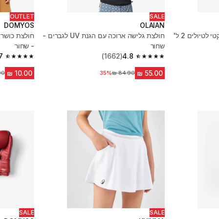
OUTLET
SALE
DOMYOS
OLAIAN
תיק טרקים TRAVEL קומפקטי לטיולים 2 ל'
חולצת גלישה ארוכה עם הגנת UV לגברים -
חולצת כושר 
שחור
- שחור
7
(1662)
4.8
4.7 out of 5 stars from 1394 reviews
4.8 out of 5 stars from 1662 reviews
35%
מחיר לפני הנחה
מח
SALE
SALE