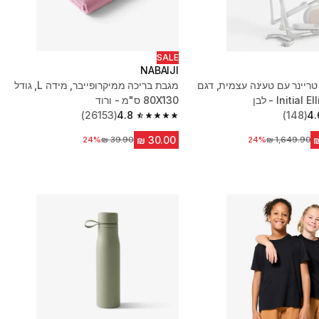
SALE
NABAIJI
טריינר עם טעינה עצמית, דגם
מגבת בריכה ממיקרופייבר, מידה L,‏ גודל
Initia - לבן
80X130 ס"מ - ורוד
(26153)
4.8
(148)
4.
4.8 out of 5 stars from 26153 reviews
מחיר לפני הנחה
24%
24%
מחיר לפני הנחה