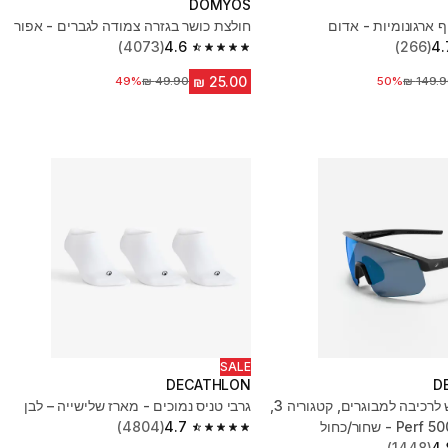
DOMYOS
 ארגונומיות - אדום
חולצת כושר בגזרה צמודה לגברים - אפור
(4073)
4.6
(266)
4.
4.6 out of 5 stars from 4073 reviews
יר לפני הנחה
50%
מחיר לפני הנחה
49%
SALE
DECATHLON
D
משקפי שמש לרכיבה למבוגרים, קטגוריה 3,
גרבי טניס נמוכים - מארז שלישייה – לבן
(4804)
4.7
4.7 out of 5 stars from 4804 reviews
(1448)
4.