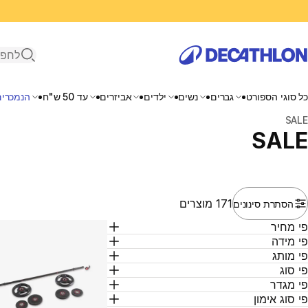
פתיחת ח
כל סוגי הספורט
גברים
נשים
ילדים
אביזרים
עד 50 ש"ח
הנמכרים
בית
SALE
SALE
171 מוצרים
הסתרת סינונים
י מחיר
י מידה
י מותג
י סוג
י מגדר
י סוג אימון