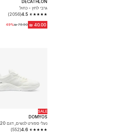
DECATHLON
גרבי לחץ - כחול
(2056)
4.5
4.5 out of 5 stars from 2056 reviews
49%
מחיר לפני הנחה
SALE
DOMYOS
נעלי ספורט לנשים, דגם FSH 520 - לבן
(552)
4.6
4.6 out of 5 stars from 552 reviews