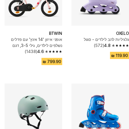
BTWIN
OXELO
גלגיליות להב לילדים - סגול
אופני איזון '14 אינץ' עם פדלים
4.8
(572)
נשלפים לילדים, גילי 3-5, דגם
4.8 out of 5 stars from 572 reviews
4.6
Discover 500 - ורוד
(1438)
4.6 out of 5 stars from 1438 reviews