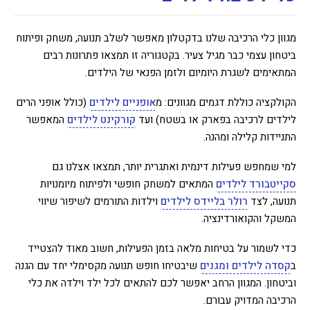
מגוון כלי הרכיבה שלנו בדקטלון מאפשר לשלב תנועה, משחק ופיתוח
ביטחון עצמי כבר מגיל צעיר. בקטגוריה זו תמצאו פתרונות רבים
המתאימים לשגרת היומיום ולזמן הפנאי של הילדים.
הקולקציה כוללת דגמים מגוונים: מ
אופניים לילדים
(כולל אופני הרים
לילדים לרכיבה בפארק או בשטח) ועד
קורקינט לילדים
המאפשר
התניידות קלילה ומהנה.
למי שמחפש פעילות דינמית ואתגרית יותר, תמצאו אצלנו גם
סקייטבורד לילדים
המתאים למשחק חופשי ולפיתוח מיומנויות
תנועה, לצד
רולר בליידס לילדים
וילדות התורמים לשיפור שיווי
המשקל והקואורדינציה.
כדי לשמור על בטיחות מלאה בזמן הפעילות, חשוב מאוד להצטייד
ב
קסדה לילדים ומגנים
שיבטיחו חופש תנועה מקסימלי יחד עם הגנה
וביטחון. המגוון הרחב יאפשר לכם להתאים לכל ילד וילדה את כלי
הרכיבה המדויק עבורם.