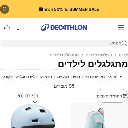
SUMMER SALE עד 50% הנחה 🛍️
Menu
עגלת
פתיחת חיפוש
בית
ילדים
פעילויות לילדים
מתגלגלים לילדים
מתגלגלים לילדים
אופניים
אביזרים וציוד בטיחות
סקייטבורדים
רולר בליידס וגלגיליות
קורקינ
95 מוצרים
הסתרת סינונים
מיין לפי:
(optional)