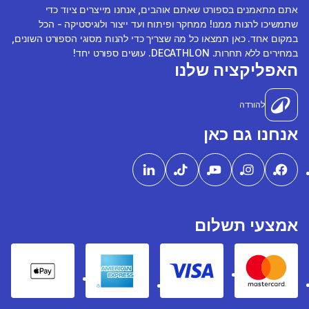
אתם מתאמנים בספורט שאתם אוהבים, אנחנו מייצרים ציוד כדי
שתמשיכו להנות ממנו! ממחקר ופיתוח ועד ייצור ולוגיסטיקה - הכל
במקום אחד. כאן תמצאו כל מה שצריך כדי להנות מסוגי הספורט השונים,
במחירים ללא תחרות. DECATHLON. עושים ספורט יחד!
האפליקציה שלנו
להורדה
אנחנו גם כאן
אמצעי תשלום
pple Pay
American express
Visa
Mastercard