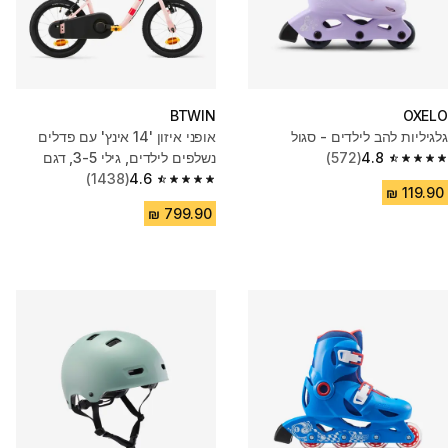
BTWIN
OXELO
גלגיליות להב לילדים - סגול
אופני איזון '14 אינץ' עם פדלים
4.8
(572)
נשלפים לילדים, גילי 3-5, דגם
4.8 out of 5 stars from 572 reviews
4.6
Discover 500 - ורוד
(1438)
4.6 out of 5 stars from 1438 reviews