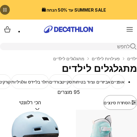
SUMMER SALE עד 50% הנחה 🛍️
Menu
עגלת
פתיחת חיפוש
בית
ילדים
פעילויות לילדים
מתגלגלים לילדים
מתגלגלים לילדים
אופניים
אביזרים וציוד בטיחות
סקייטבורדים
רולר בליידס וגלגיליות
קורקינ
95 מוצרים
הסתרת סינונים
מיין לפי:
(optional)