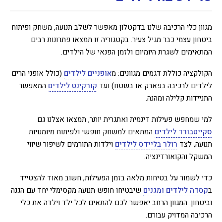
מגוון כלי הרכיבה שלנו בדקטלון מאפשר לשלב תנועה, משחק ופיתוח
ביטחון עצמי כבר מגיל צעיר. בקטגוריה זו תמצאו פתרונות רבים
המתאימים לשגרת היומיום ולזמן הפנאי של הילדים.
הקולקציה כוללת דגמים מגוונים: מ
אופניים לילדים
(כולל אופני הרים
לילדים לרכיבה בפארק או בשטח) ועד
קורקינט לילדים
המאפשר
התניידות קלילה ומהנה.
למי שמחפש פעילות דינמית ואתגרית יותר, תמצאו אצלנו גם
סקייטבורד לילדים
המתאים למשחק חופשי ולפיתוח מיומנויות
תנועה, לצד
רולר בליידס לילדים
וילדות התורמים לשיפור שיווי
המשקל והקואורדינציה.
כדי לשמור על בטיחות מלאה בזמן הפעילות, חשוב מאוד להצטייד
ב
קסדה לילדים ומגנים
שיבטיחו חופש תנועה מקסימלי יחד עם הגנה
וביטחון. המגוון הרחב יאפשר לכם להתאים לכל ילד וילדה את כלי
הרכיבה המדויק עבורם.