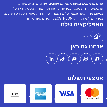
אתם מתאמנים בספורט שאתם אוהבים, אנחנו מייצרים ציוד כדי
שתמשיכו להנות ממנו! ממחקר ופיתוח ועד ייצור ולוגיסטיקה - הכל
במקום אחד. כאן תמצאו כל מה שצריך כדי להנות מסוגי הספורט השונים,
במחירים ללא תחרות. DECATHLON. עושים ספורט יחד!
האפליקציה שלנו
להורדה
אנחנו גם כאן
אמצעי תשלום
pple Pay
American express
Visa
Mastercard